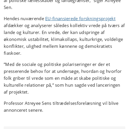
af politiske fællesskaber og landegrænser,” siger Atreyee
Sen.
Hendes nuværende
EU-finansierede forskningsprojekt
afdækker og analyserer således kollektiv vrede på tværs af
lande og kulturer. En vrede, der kan udspringe af
økonomisk ustabilitet, klimakollaps, kulturkrige, voldelige
konflikter, ulighed mellem kønnene og demokratiets
fiaskoer.
”Med de sociale og politiske polariseringer er der et
presserende behov for at undersøge, hvordan og hvorfor
folk griber til vrede som en måde at skabe politiske og
kulturelle relationer på,” som hun sagde ved lanceringen
af projektet.
Professor Atreyee Sens tiltrædelsesforelæsning vil blive
annonceret senere.