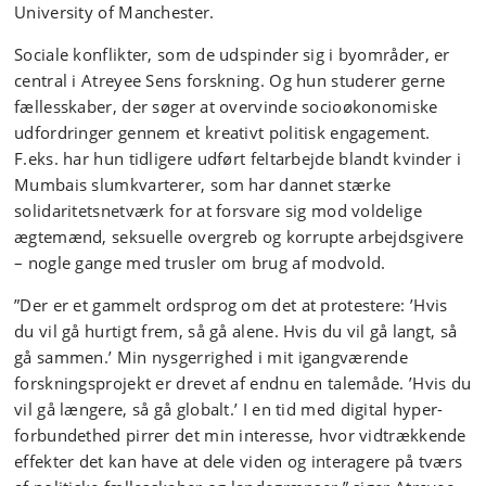
University of Manchester.
Sociale konflikter, som de udspinder sig i byområder, er
central i Atreyee Sens forskning. Og hun studerer gerne
fællesskaber, der søger at overvinde socioøkonomiske
udfordringer gennem et kreativt politisk engagement.
F.eks. har hun tidligere udført feltarbejde blandt kvinder i
Mumbais slumkvarterer, som har dannet stærke
solidaritetsnetværk for at forsvare sig mod voldelige
ægtemænd, seksuelle overgreb og korrupte arbejdsgivere
– nogle gange med trusler om brug af modvold.
”Der er et gammelt ordsprog om det at protestere: ’Hvis
du vil gå hurtigt frem, så gå alene. Hvis du vil gå langt, så
gå sammen.’ Min nysgerrighed i mit igangværende
forskningsprojekt er drevet af endnu en talemåde. ’Hvis du
vil gå længere, så gå globalt.’ I en tid med digital hyper-
forbundethed pirrer det min interesse, hvor vidtrækkende
effekter det kan have at dele viden og interagere på tværs