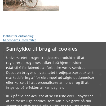
Institut for Antropologi
Københavns Universitet
Øster Farimagsgade 5 1353 København K.
Samtykke til brug af cookies
Kontakt:
Institut for Antropologi
Universitetet bruger tredjepartsprodukter til at
ANT
@
samf
.
ku
.
dk
registrere brugernes adfærd på hjemmesiden
(statistik) for løbende at forbedre vores service.
Desuden bruger universitetet tredjepartsprodukter til
KØBENHAVNS UNIVERSITET
markedsføring af for eksempel udvalgte uddannelser
eller kurser, til at personalisere annoncer og til at
KONTAKT
følge op på effekten af kampagner.
SERVICES
Klik på "Se cookies" for at se en liste over udbyderne
af de forskellige cookies, som kan blive gemt på din
FOR STUDERENDE OG ANSATTE
computer eller mobil, når du bruger universitetets